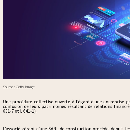
Source : Getty image
Une procédure collective ouverte à l’égard d’une entreprise 
confusion de leurs patrimoines résultant de relations financiè
631-7 et L 641-1).
L’associé gérant d’une SARL de construction procède, depuis le